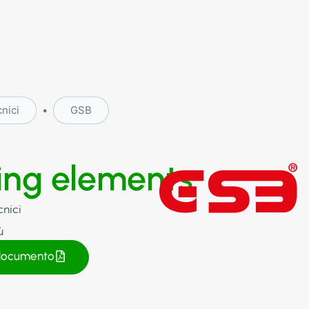
cnici
•
GSB
ing elements
cnici
ù
 documento