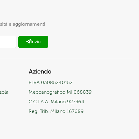
iosità e aggiornamenti
Invia
Azienda
P.IVA 03085240152
zola
Meccanografico MI 068839
C.C.I.A.A. Milano 927364
Reg. Trib. Milano 167689