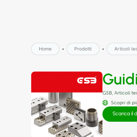
Home
•
Prodotti
•
Articoli te
Guid
GSB
,
Articoli te
Scopri di pi
Scarica il