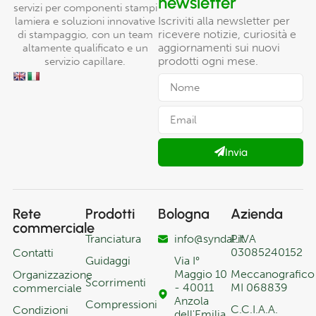
newsletter
servizi per componenti stampi
Iscriviti alla newsletter per
lamiera e soluzioni innovative
ricevere notizie, curiosità e
di stampaggio, con un team
aggiornamenti sui nuovi
altamente qualificato e un
prodotti ogni mese.
servizio capillare.
Invia
Rete
Prodotti
Bologna
Azienda
commerciale
Tranciatura
info@syndal.it
P.IVA
03085240152
Contatti
Guidaggi
Via I°
Maggio 10
Meccanografico
Organizzazione
Scorrimenti
- 40011
MI 068839
commerciale
Anzola
Compressioni
C.C.I.A.A.
Condizioni
dell'Emilia