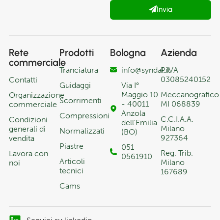
Invia
Rete
Prodotti
Bologna
Azienda
commerciale
Tranciatura
info@syndal.it
P.IVA
03085240152
Contatti
Guidaggi
Via I°
Maggio 10
Meccanografico
Organizzazione
Scorrimenti
- 40011
MI 068839
commerciale
Anzola
Compressioni
C.C.I.A.A.
Condizioni
dell'Emilia
Milano
generali di
Normalizzati
(BO)
927364
vendita
Piastre
051
Reg. Trib.
Lavora con
0561910
Articoli
Milano
noi
tecnici
167689
Cams