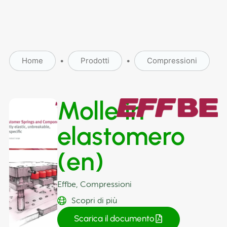
Home
•
Prodotti
•
Compressioni
Molle in
elastomero
(en)
Effbe
,
Compressioni
Scopri di più
Scarica il documento