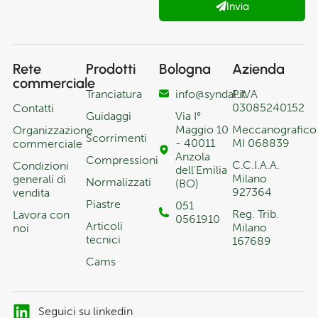
Invia
Rete
Prodotti
Bologna
Azienda
commerciale
Tranciatura
info@syndal.it
P.IVA
03085240152
Contatti
Guidaggi
Via I°
Maggio 10
Meccanografico
Organizzazione
Scorrimenti
- 40011
MI 068839
commerciale
Anzola
Compressioni
C.C.I.A.A.
Condizioni
dell'Emilia
Milano
generali di
Normalizzati
(BO)
927364
vendita
Piastre
051
Reg. Trib.
Lavora con
0561910
Articoli
Milano
noi
tecnici
167689
Cams
Seguici su linkedin