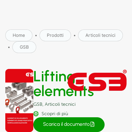
Home
•
Prodotti
•
Articoli tecnici
•
GSB
Lifting
elements
GSB
,
Articoli tecnici
Scopri di più
Scarica il documento