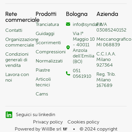
Rete
Prodotti
Bologna
Azienda
commerciale
Tranciatura
info@syndal.it
P.IVA
03085240152
Contatti
Guidaggi
Via I°
Maggio 10
Meccanografico
Organizzazione
Scorrimenti
- 40011
MI 068839
commerciale
Anzola
Compressioni
C.C.I.A.A.
Condizioni
dell'Emilia
Milano
generali di
Normalizzati
(BO)
927364
vendita
Piastre
051
Reg. Trib.
Lavora con
0561910
Articoli
Milano
noi
tecnici
167689
Cams
Seguici su linkedin
Privacy policy
Cookies policy
Powered by WillBe srl
•
© 2024 copyright