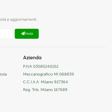
iosità e aggiornamenti
Invia
Azienda
P.IVA 03085240152
zola
Meccanografico MI 068839
C.C.I.A.A. Milano 927364
Reg. Trib. Milano 167689