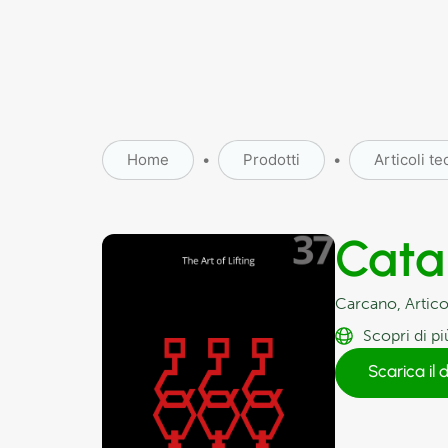
Home
•
Prodotti
•
Articoli te
Cata
Carcano
,
Artico
Scopri di pi
Scarica il