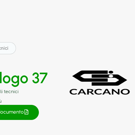
cnici
logo 37
li tecnici
ù
 documento