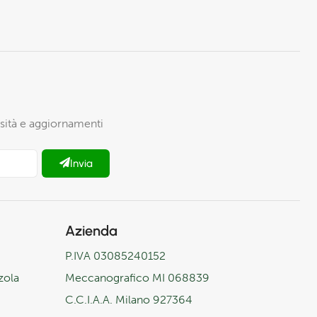
iosità e aggiornamenti
Invia
Azienda
P.IVA 03085240152
zola
Meccanografico MI 068839
C.C.I.A.A. Milano 927364